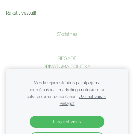
Rakstīt vēstuli!
Sīkdatnes
PIEGĀDE
PRIVĀTUMA POLITIKA
NOTEIKUMI
SADARBĪBA
Mēs lietojam sīkfailus pakalpojuma
nodrošināšanai, mārketinga nolūkiem un
KUR IEGĀDĀTIES?
pakalpojuma uzlabošanai.
Uzzināt vairāk
© Gusto SIA
Pielāgot
Reģ.Nr
LV43603042410; Slimnīcas iela 9, Bauskas novads, Bauska, LV-
3901;
veikals@gusto.lv
; 26385564; 29245547
Pieņemt visus