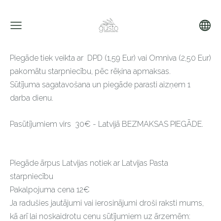
Piegāde tiek veikta ar DPD (1,59 Eur) vai Omniva (2,50 Eur)
pakomātu starpniecību, pēc rēķina apmaksas.
Sūtījuma sagatavošana un piegāde parasti aizņem 1
darba dienu.
Pasūtījumiem virs 30€ - Latvijā BEZMAKSAS PIEGĀDE.
Piegāde ārpus Latvijas notiek ar Latvijas Pasta
starpniecību
Pakalpojuma cena 12€
Ja radušies jautājumi vai ierosinājumi droši raksti mums,
kā arī lai noskaidrotu cenu sūtījumiem uz ārzemēm: