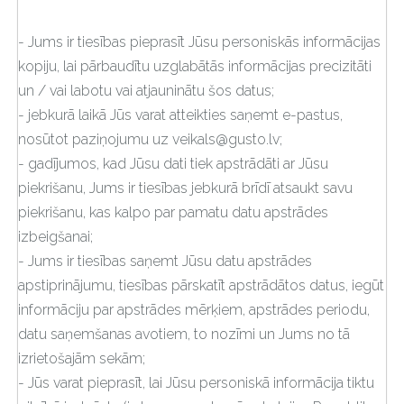
- Jums ir tiesības pieprasīt Jūsu personiskās informācijas
kopiju, lai pārbaudītu uzglabātās informācijas precizitāti
un / vai labotu vai atjauninātu šos datus;
- jebkurā laikā Jūs varat atteikties saņemt e-pastus,
nosūtot paziņojumu uz
veikals@gusto.lv
;
- gadījumos, kad Jūsu dati tiek apstrādāti ar Jūsu
piekrišanu, Jums ir tiesības jebkurā brīdī atsaukt savu
piekrišanu, kas kalpo par pamatu datu apstrādes
izbeigšanai;
- Jums ir tiesības saņemt Jūsu datu apstrādes
apstiprinājumu, tiesības pārskatīt apstrādātos datus, iegūt
informāciju par apstrādes mērķiem, apstrādes periodu,
datu saņemšanas avotiem, to nozīmi un Jums no tā
izrietošajām sekām;
- Jūs varat pieprasīt, lai Jūsu personiskā informācija tiktu