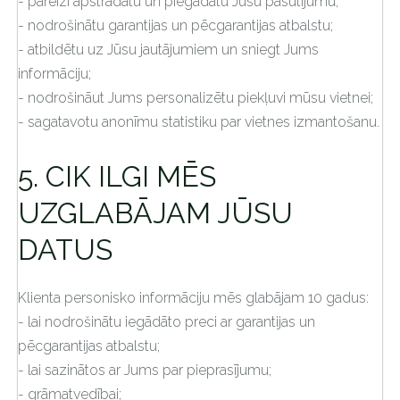
- pareizi apstrādātu un piegādātu Jūsu pasūtījumu;
- nodrošinātu garantijas un pēcgarantijas atbalstu;
- atbildētu uz Jūsu jautājumiem un sniegt Jums
informāciju;
- nodrošināut Jums personalizētu piekļuvi mūsu vietnei;
- sagatavotu anonīmu statistiku par vietnes izmantošanu.
5. CIK ILGI MĒS
UZGLABĀJAM JŪSU
DATUS
Klienta personisko informāciju mēs glabājam 10 gadus:
- lai nodrošinātu iegādāto preci ar garantijas un
pēcgarantijas atbalstu;
- lai sazinātos ar Jums par pieprasījumu;
- grāmatvedībai;