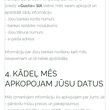
sniedz
«Gusto» SIA
vietne, mēs varam apkopot un
apstrādāt šādu informāciju:
- Jūsu bankas konta numurs;
- bankas iestādes nosaukums;
- Jūsu tālruņa numurs;
- e-pasta adrese.
Informāciju par Jūsu bankas norēķinu karti mēs
nesaņemam un tā netiek apstrādāta.
4. KĀDEĻ MĒS
APKOPOJAM JŪSU DATUS
Mēs izmantojam informāciju, ko apkopojam par Jums, lai:
- pārdodu mūsu preces un pakalpojumus;