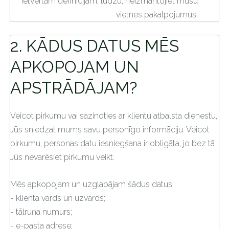
ietvertām definīcijām, lūdzu, neizmantojiet mūsu
vietnes pakalpojumus.
2. KĀDUS DATUS MĒS
APKOPOJAM UN
APSTRĀDĀJAM?
Veicot pirkumu vai sazinoties ar klientu atbalsta dienestu,
Jūs sniedzat mums savu personīgo informāciju. Veicot
pirkumu, personas datu iesniegšana ir obligāta, jo bez tā
Jūs nevarēsiet pirkumu veikt.
Mēs apkopojam un uzglabājam šādus datus:
- klienta vārds un uzvārds;
- tālruņa numurs;
- e-pasta adrese;