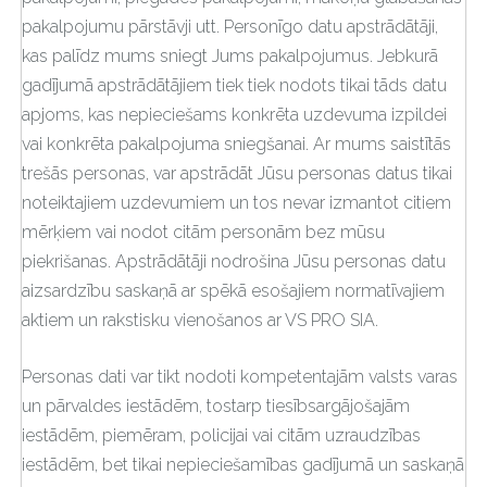
pakalpojumu pārstāvji utt. Personīgo datu apstrādātāji,
kas palīdz mums sniegt Jums pakalpojumus. Jebkurā
gadījumā apstrādātājiem tiek tiek nodots tikai tāds datu
apjoms, kas nepieciešams konkrēta uzdevuma izpildei
vai konkrēta pakalpojuma sniegšanai. Ar mums saistītās
trešās personas, var apstrādāt Jūsu personas datus tikai
noteiktajiem uzdevumiem un tos nevar izmantot citiem
mērķiem vai nodot citām personām bez mūsu
piekrišanas. Apstrādātāji nodrošina Jūsu personas datu
aizsardzību saskaņā ar spēkā esošajiem normatīvajiem
aktiem un rakstisku vienošanos ar VS PRO SIA.
Personas dati var tikt nodoti kompetentajām valsts varas
un pārvaldes iestādēm, tostarp tiesībsargājošajām
iestādēm, piemēram, policijai vai citām uzraudzības
iestādēm, bet tikai nepieciešamības gadījumā un saskaņā