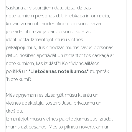
Saskaņā ar vispārējiem datu aizsardzības
noteikumiem personas dati ir jebkāda informācija,
ko var izmantot, lai identificētu personu, kā arī
jebkāda informācija par personu, kura jau ir
identificēta. Izmantojot mūsu vietnes
pakalpojumus, Jūs sniedzat mums savus personas
datus, tiesības apstrādāt un izmantot tos saskaņā ar
noteikumiem, kas izklāstīti Konfidencialitātes
politikā un
"Lietošanas noteikumos"
(turpmāk
"Noteikumi").
Mēs apņemamies aizsargāt mūsu klientu un
vietnes apeklētāju, tostarp Jūsu, privātumu un
drošību.
Izmantojot mūsu vietnes pakalpojumus Jūs izrādat
mums uzticēšanos. Mēs to pilnībā novērtējam un