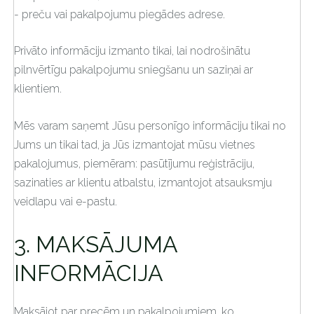
- preču vai pakalpojumu piegādes adrese.
Privāto informāciju izmanto tikai, lai nodrošinātu
pilnvērtīgu pakalpojumu sniegšanu un saziņai ar
klientiem.
Mēs varam saņemt Jūsu personīgo informāciju tikai no
Jums un tikai tad, ja Jūs izmantojat mūsu vietnes
pakalojumus, piemēram: pasūtījumu reģistrāciju,
sazinaties ar klientu atbalstu, izmantojot atsauksmju
veidlapu vai e-pastu.
3. MAKSĀJUMA
INFORMĀCIJA
Maksājot par precēm un pakalpojumiem, ko