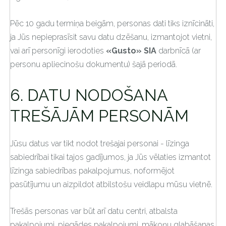
Pēc 10 gadu termiņa beigām, personas dati tiks iznīcināti,
ja Jūs nepieprasīsit savu datu dzēšanu, izmantojot vietni,
vai arī personīgi ierodoties
«Gusto» SIA
darbnīcā (ar
personu apliecinošu dokumentu) šajā periodā.
6. DATU NODOŠANA
TREŠĀJĀM PERSONĀM
Jūsu datus var tikt nodot trešajai personai - līzinga
sabiedrībai tikai tajos gadījumos, ja Jūs vēlaties izmantot
līzinga sabiedrības pakalpojumus, noformējot
pasūtījumu un aizpildot atbilstošu veidlapu mūsu vietnē.
Trešās personas var būt arī datu centri, atbalsta
pakalpojumi, piegādes pakalpojumi, mākoņu glabāšanas