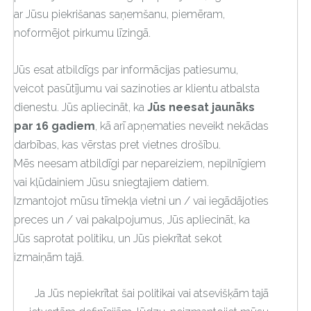
ar Jūsu piekrišanas saņemšanu, piemēram,
noformējot pirkumu līzingā.
Jūs esat atbildīgs par informācijas patiesumu,
veicot pasūtījumu vai sazinoties ar klientu atbalsta
dienestu. Jūs apliecināt, ka
Jūs neesat jaunāks
par 16 gadiem
, kā arī apņematies neveikt nekādas
darbības, kas vērstas pret vietnes drošību.
Mēs neesam atbildīgi par nepareiziem, nepilnīgiem
vai kļūdainiem Jūsu sniegtajiem datiem.
Izmantojot mūsu tīmekļa vietni un / vai iegādājoties
preces un / vai pakalpojumus, Jūs apliecināt, ka
Jūs saprotat politiku, un Jūs piekrītat sekot
izmaiņām tajā.
Ja Jūs nepiekrītat šai politikai vai atsevišķām tajā