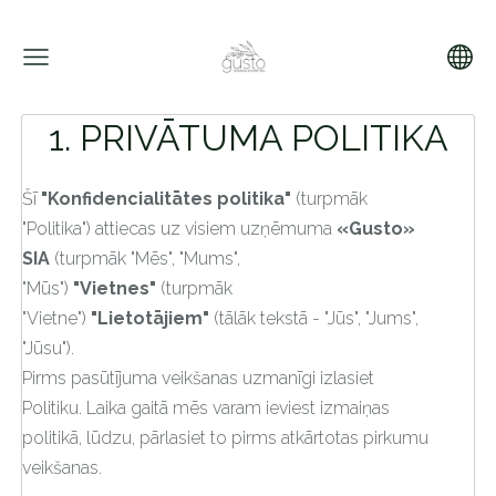
1. PRIVĀTUMA POLITIKA
Šī
"Konfidencialitātes politika"
(turpmāk
"Politika") attiecas uz visiem uzņēmuma
«Gusto»
SIA
(turpmāk "Mēs", "Mums",
"Mūs")
"Vietnes"
(turpmāk
"Vietne")
"Lietotājiem"
(tālāk tekstā - "Jūs", "Jums",
"Jūsu").
Pirms pasūtījuma veikšanas uzmanīgi izlasiet
Politiku. Laika gaitā mēs varam ieviest izmaiņas
politikā, lūdzu, pārlasiet to pirms atkārtotas pirkumu
veikšanas.