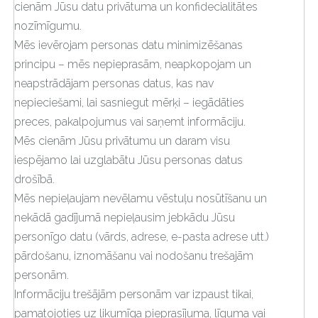
cienām Jūsu datu privātuma un konfidecialitātes
nozīmīgumu.
Mēs ievērojam personas datu minimizēšanas
principu – mēs nepieprasām, neapkopojam un
neapstrādājam personas datus, kas nav
nepieciešami, lai sasniegut mērķi – iegādāties
preces, pakalpojumus vai saņemt informāciju.
Mēs cienām Jūsu privātumu un daram visu
iespējamo lai uzglabātu Jūsu personas datus
drošībā.
Mēs nepieļaujam nevēlamu vēstuļu nosūtīšanu un
nekādā gadījumā nepieļausim jebkādu Jūsu
personīgo datu (vārds, adrese, e-pasta adrese utt.)
pārdošanu, iznomāšanu vai nodošanu trešajām
personām.
Informāciju trešājām personām var izpaust tikai,
pamatojoties uz likumīga pieprasījuma, līguma vai