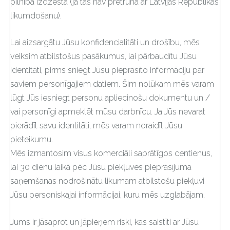
pilnībā izdzēsta (ja tas nav pretrunā ar Latvijas Republikas
likumdošanu).
Lai aizsargātu Jūsu konfidencialitāti un drošību, mēs
veiksim atbilstošus pasākumus, lai pārbaudītu Jūsu
identitāti, pirms sniegt Jūsu pieprasīto informāciju par
saviem personīgajiem datiem. Šim nolūkam mēs varam
lūgt Jūs iesniegt personu apliecinošu dokumentu un /
vai personīgi apmeklēt mūsu darbnīcu. Ja Jūs nevarat
pierādīt savu identitāti, mēs varam noraidīt Jūsu
pieteikumu.
Mēs izmantosim visus komerciāli saprātīgos centienus,
lai 30 dienu laikā pēc Jūsu piekļuves pieprasījuma
saņemšanas nodrošinātu likumam atbilstošu piekļuvi
Jūsu personiskajai informācijai, kuru mēs uzglabājam.
Jums ir jāsaprot un jāpieņem riski, kas saistīti ar Jūsu