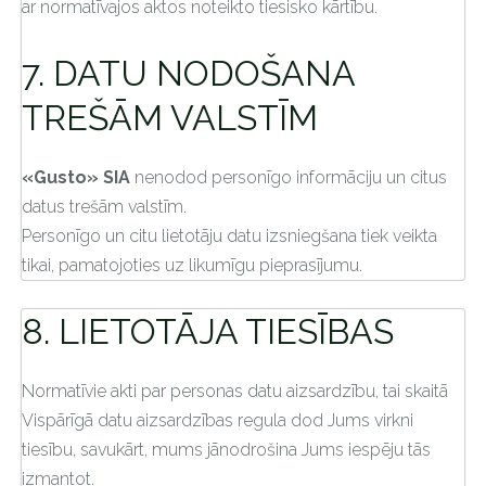
ar normatīvajos aktos noteikto tiesisko kārtību.
7. DATU NODOŠANA
TREŠĀM VALSTĪM
«Gusto» SIA
nenodod personīgo informāciju un citus
datus trešām valstīm.
Personīgo un citu lietotāju datu izsniegšana tiek veikta
tikai, pamatojoties uz likumīgu pieprasījumu.
8. LIETOTĀJA TIESĪBAS
Normatīvie akti par personas datu aizsardzību, tai skaitā
Vispārīgā datu aizsardzības regula dod Jums virkni
tiesību, savukārt, mums jānodrošina Jums iespēju tās
izmantot.