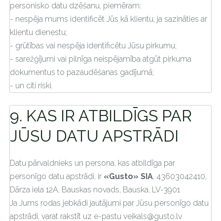
personisko datu dzēšanu, piemēram:
- nespēja mums identificēt Jūs kā klientu, ja sazināties ar
klientu dienestu;
- grūtības vai nespēja identificētu Jūsu pirkumu;
- sarežģījumi vai pilnīga neispējamība atgūt pirkuma
dokumentus to pazaudēšanas gadījumā;
- un citi riski.
9. KAS IR ATBILDĪGS PAR
JŪSU DATU APSTRĀDI
Datu pārvaldnieks un persona, kas atbildīga par
personīgo datu apstrādi, ir
«Gusto» SIA
, 43603042410,
Dārza iela 12A, Bauskas novads, Bauska, LV-3901
Ja Jums rodas jebkādi jautājumi par Jūsu personīgo datu
apstrādi, varat rakstīt uz e-pastu
veikals@gusto.lv