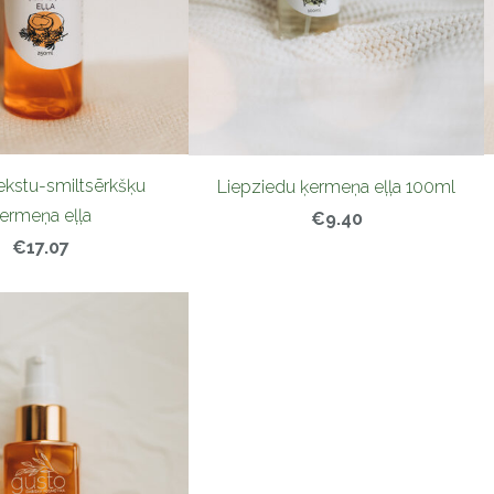
ekstu-smiltsērkšķu
Liepziedu ķermeņa eļļa 100ml
ermeņa eļļa
€9.40
€17.07