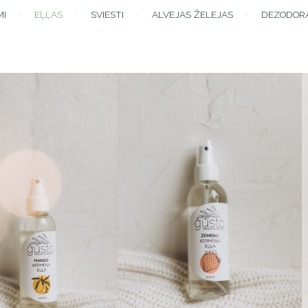
MI
EĻĻAS
SVIESTI
ALVEJAS ŽELEJAS
DEZODOR