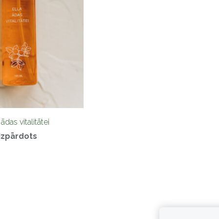
 ādas vitalitātei
Izpārdots